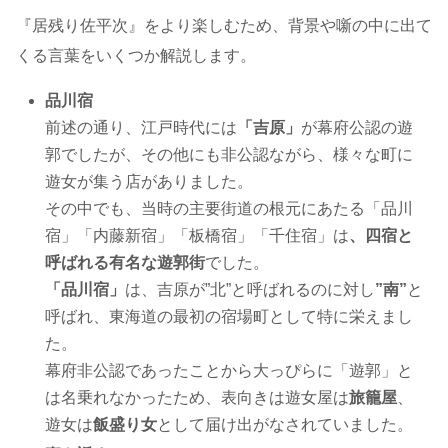
『居残り佐平次』をより楽しむため、背景や噺の中に出て
くる言葉をいくつか解説します。
品川宿
前述の通り、江戸時代には
「吉原」
が幕府公認の遊
郭でしたが、その他にも非公認ながら、様々な町に
遊女が集う店がありました。
その中でも、当時の主要街道の根元にあたる「品川
宿」「内藤新宿」「板橋宿」「千住宿」は
、四宿と
呼ばれる有名な遊郭街
でした。
「品川宿」
は、吉原が”北”と呼ばれるのに対し
”南”
と
呼ばれ、東海道の最初の宿場町として特に栄えまし
た。
幕府非公認であったことから大っぴらに「遊郭」と
は名乗れなかったため、表向きは遊女屋は
旅籠屋
、
遊女は
飯盛り女
として届け出がなされていました。