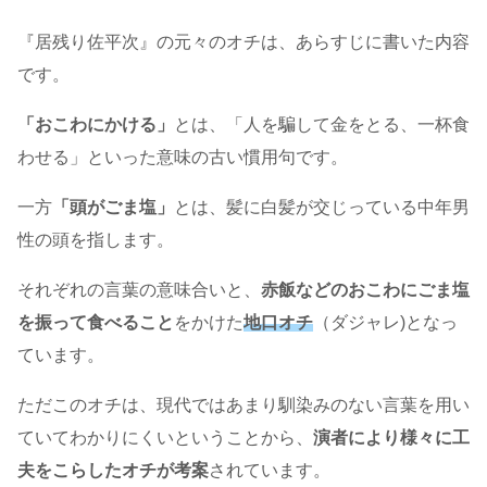
『居残り佐平次』の元々のオチは、あらすじに書いた内容
です。
「おこわにかける」
とは、「人を騙して金をとる、一杯食
わせる」といった意味の古い慣用句です。
一方
「頭がごま塩」
とは、髪に白髪が交じっている中年男
性の頭を指します。
それぞれの言葉の意味合いと、
赤飯などのおこわにごま塩
を振って食べること
をかけた
地口オチ
（ダジャレ)となっ
ています。
ただこのオチは、現代ではあまり馴染みのない言葉を用い
ていてわかりにくいということから、
演者により様々に工
夫をこらしたオチが考案
されています。