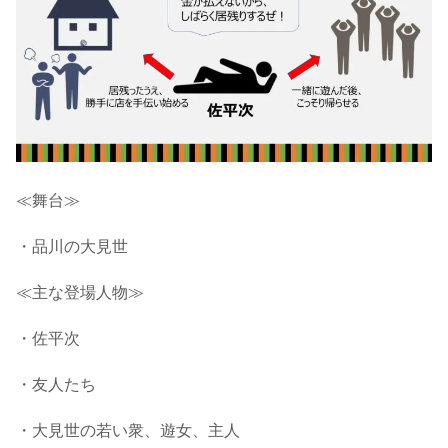
≪舞台≫
・品川の大見世
≪主な登場人物≫
・佐平次
・友人たち
・大見世の若い衆、遊女、主人