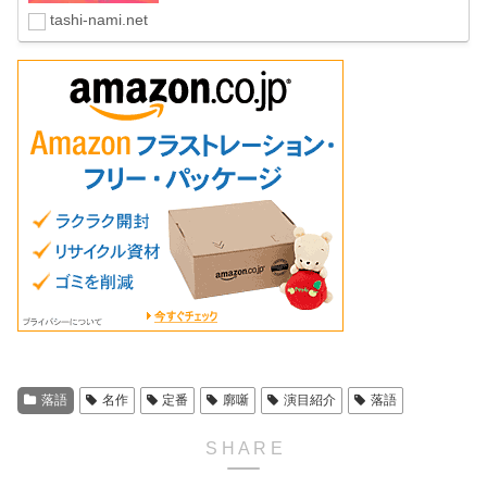
識をわかりやすく解説します。記...
tashi-nami.net
落語
名作
定番
廓噺
演目紹介
落語
S H A R E