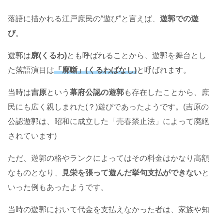
落語に描かれる江戸庶民の“遊び”と言えば、
遊郭での遊
び
。
遊郭は
廓(くるわ)
とも呼ばれることから、遊郭を舞台とし
た落語演目は
「廓噺」(くるわばなし)
と呼ばれます。
当時は
吉原
という
幕府公認の遊郭
も存在したことから、庶
民にも広く親しまれた(？)遊びであったようです。(吉原の
公認遊郭は、昭和に成立した「売春禁止法」によって廃絶
されています)
ただ、遊郭の格やランクによってはその料金はかなり高額
なものとなり、
見栄を張って遊んだ挙句支払ができない
と
いった例もあったようです。
当時の遊郭において代金を支払えなかった者は、家族や知