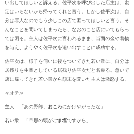
い出してほしいと訴える。佐平次を呼び出した店主は、勘
定はいらないから帰ってくれと言う。しかし佐平次は、自
分は罪人なのでもう少しこの店で匿ってほしいと言う。そ
んなことを聞いてしまったら、なおのこと店にいてもらっ
ては困る。主人は佐平次に言われるまま、当面の金や着物
を与え、ようやく佐平次を追い出すことに成功する。
佐平次は、様子を伺いに後をついてきた若い衆に、自分は
居残りを生業としている居残り佐平次だと名乗る。急いで
店に帰ってきた若い衆から顛末を聞いた主人は激怒する。
≪オチ≫
主人 「あの野郎、
おこわ
にかけやがったな」
若い衆 「旦那の頭が
ごま塩
ですから」