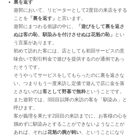
裏を返す
遊郭において、リピーターとして2度目の来店をする
ことを
「裏を返す」
と言います。
遊郭にまつわる俗諺の中に、
「遊びをして裏を返さ
ぬは客の恥、馴染みを付けさせぬは花魁の恥」
とい
う言葉があります。
初めて訪れた客には、店としても初回サービスの意
味合いで割引料金で遊びを提供するのが通例であっ
たそうです。
そうやってサービスをしてもらったのに裏を返さな
い、つまりもう一度来訪し定価で遊んで店に金を落
とさないのは
客として野暮で無粋
ということです。
また遊郭では、3回目以降の来訪の客を「馴染み」と
呼びます。
客が義理を果たす2回目の来訪までに、お客様の心を
掴めずに馴染みとすることができないようなことが
あれば、それは
花魁の腕が鈍い
、ということになり