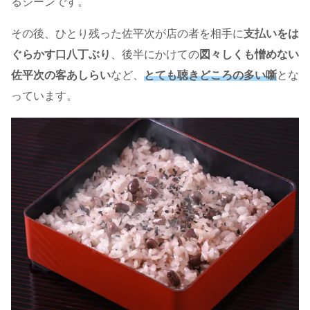
るシーンです。
その後、ひとり残った佐平次が店の者を相手に
支払いをは
ぐらかす口八丁ぶり
、後半にかけての
図々しくも憎めない
佐平次の客あしらい
など、
とても聴きどころの多い噺
とな
っています。