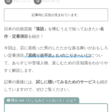
2022.12.13
2024.08.31
記事内に広告が含まれています。
日本の伝統芸能
「落語」
を嗜むうえで知っておきたい
名
作・定番演目
を紹介！
今回は、店に居残った男のしたたかな振る舞いがおもしろ
い定番演目
『居残り佐平次』(いのこりさへいじ)
につい
て、あらすじや登場人物、楽しむための豆知識をわかりや
すく解説します。
記事の最後には、
試しに聴いてみるためのサービス
も紹介
していますので、ぜひご覧ください。
嗜み.net（たしなみどっとねっと）とは？