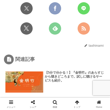
tashinami
関連記事
【5分で分かる！】『金明竹』のあらすじ
から聴きどころまで。試しに聴けるサー
ビスも紹介。
【5分で分かる！】『化け物使い』のあら
すじから聴きどころまで。試しに聴ける
メニュー
シェア
検索
トップ
Home