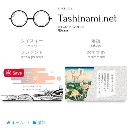
ウイスキー
落語
whisky
rakugo
プレゼント
おすすめ
gifts & presents
recommend
Save
ホーム
落語