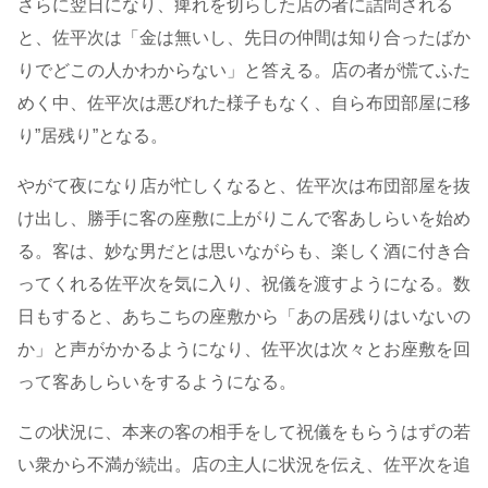
さらに翌日になり、痺れを切らした店の者に詰問される
と、佐平次は「金は無いし、先日の仲間は知り合ったばか
りでどこの人かわからない」と答える。店の者が慌てふた
めく中、佐平次は悪びれた様子もなく、自ら布団部屋に移
り”居残り”となる。
やがて夜になり店が忙しくなると、佐平次は布団部屋を抜
け出し、勝手に客の座敷に上がりこんで客あしらいを始め
る。客は、妙な男だとは思いながらも、楽しく酒に付き合
ってくれる佐平次を気に入り、祝儀を渡すようになる。数
日もすると、あちこちの座敷から「あの居残りはいないの
か」と声がかかるようになり、佐平次は次々とお座敷を回
って客あしらいをするようになる。
この状況に、本来の客の相手をして祝儀をもらうはずの若
い衆から不満が続出。店の主人に状況を伝え、佐平次を追