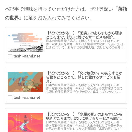
本記事で興味を持っていただけた方は、ぜひ奥深い
「落語
の世界」
に足を踏み入れてみてください。
【5分で分かる！】『芝浜』のあらすじから聴き
どころまで。試しに聴けるサービスも紹介。
日本の伝統芸能「落語」を嗜むうえで知っておきたい名
作・定番演目を紹介！今回は人情噺の大定番『芝浜』(しば
はま)について、あらすじや登場人物、楽しむための豆知識
をわかりやすく解説します。記事の最後には、試しに聴い
てみるためのサービスも紹介して...
tashi-nami.net
【5分で分かる！】『化け物使い』のあらすじか
ら聴きどころまで。試しに聴けるサービスも紹
介。
日本の伝統芸能「落語」を嗜むうえで知っておきたい名
作・定番演目を紹介！今回は、初心者から愛好家まで誰で
も楽しめる定番演目『化け物使い』(ばけものつかい)につ
いて、あらすじや登場人物、楽しむための豆知識をわかり
tashi-nami.net
やすく解説します。記事の最後には...
【5分で分かる！】『水屋の富』のあらすじから
聴きどころまで。試しに聴けるサービスも紹介。
日本の伝統芸能「落語」を嗜むうえで知っておきたい名
作・定番演目を紹介！今回は、大金を手にして平静を失っ
た男の右往左往がおもしろい定番演目『水屋の富』(みずや
のとみ)について、あらすじや登場人物、楽しむための豆知