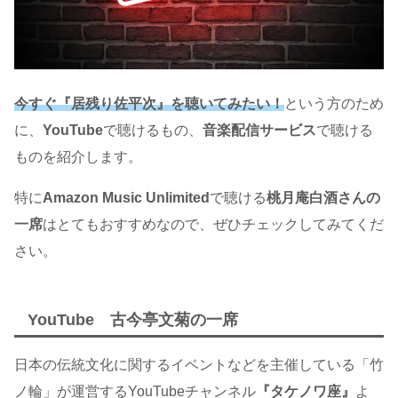
今すぐ『居残り佐平次』を聴いてみたい！
という方のため
に、
YouTube
で聴けるもの、
音楽配信サービス
で聴ける
ものを紹介します。
特に
Amazon Music Unlimited
で聴ける
桃月庵白酒さんの
一席
はとてもおすすめなので、ぜひチェックしてみてくだ
さい。
YouTube 古今亭文菊の一席
日本の伝統文化に関するイベントなどを主催している「竹
ノ輪」が運営するYouTubeチャンネル
『
タケノワ座
』
よ