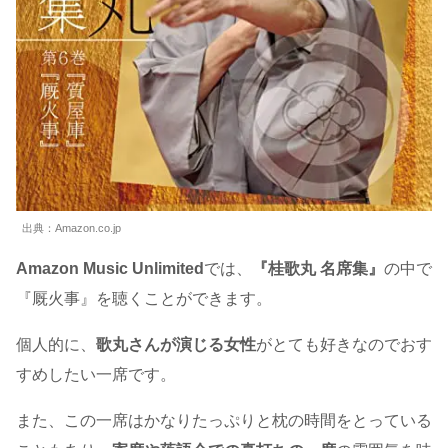
出典：Amazon.co.jp
Amazon Music Unlimited
では、
『
桂歌丸 名席集
』
の中で
『厩火事』を聴くことができます。
個人的に、
歌丸さんが演じる女性
がとても好きなのでおす
すめしたい一席です。
また、この一席はかなりたっぷりと枕の時間をとっている