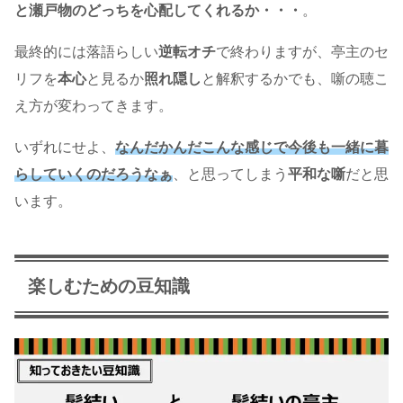
と瀬戸物のどっちを心配してくれるか・・・
。
最終的には落語らしい
逆転オチ
で終わりますが、亭主のセ
リフを
本心
と見るか
照れ隠し
と解釈するかでも、噺の聴こ
え方が変わってきます。
いずれにせよ、
なんだかんだこんな感じで今後も一緒に暮
らしていくのだろうなぁ
、と思ってしまう
平和な噺
だと思
います。
楽しむための豆知識