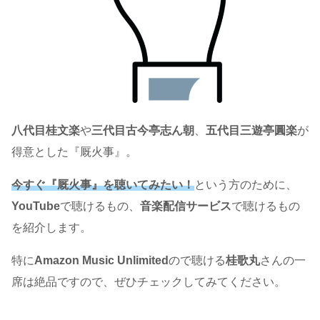
八代目桂文楽
や
三代目古今亭志ん朝
、
五代目三遊亭圓楽
が
得意とした『厩火事』。
今すぐ『厩火事』を聴いてみたい！
という方のために、
YouTube
で聴けるもの、
音楽配信サービス
で聴けるもの
を紹介します。
特に
Amazon Music Unlimited
ので聴ける
桂歌丸
さんの一
席は絶品ですので、ぜひチェックしてみてください。