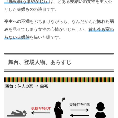
『厩火事(うまやかじ)』
は、とある
髪結いの女性
を主人公
とした
夫婦もの
の演目です。
亭主への不満
をぶちまけながらも、なんだかんだ
惚れた弱
み
を見せてしまう女性の心情がいじらしい、
昔も今も変わ
らない夫婦仲
を描いた噺です。
舞台、登場人物、あらすじ