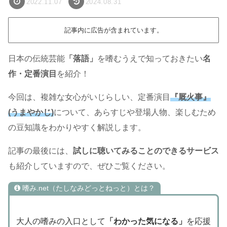
2022.11.07
2024.08.31
記事内に広告が含まれています。
日本の伝統芸能
「落語」
を嗜むうえで知っておきたい
名
作・定番演目
を紹介！
今回は、複雑な女心がいじらしい、定番演目
『厩火事』
(うまやかじ)
について、あらすじや登場人物、楽しむため
の豆知識をわかりやすく解説します。
記事の最後には、
試しに聴いてみることのできるサービス
も紹介していますので、ぜひご覧ください。
嗜み.net（たしなみどっとねっと）とは？
大人の嗜みの入口として
「わかった気になる」
を応援