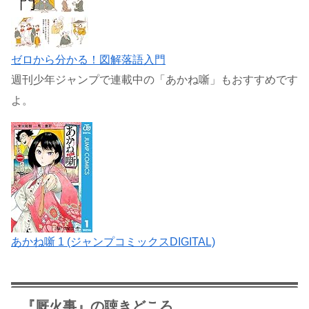
ゼロから分かる！図解落語入門
週刊少年ジャンプで連載中の「あかね噺」もおすすめです
よ。
あかね噺 1 (ジャンプコミックスDIGITAL)
『厩火事』の聴きどころ