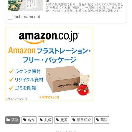
選
日本の伝統芸能であり、昔も今も変わらない“人間の可笑し
み”を教えてくれる「落語」。一見難しい世界にも思えます
が、その多くは現代にも通じる身近な失敗談を題材として
います。そそっかしかったり見栄っ張りだったり、知った
tashi-nami.net
かぶったり勘違いをしたり・・...
落語
名作
夫婦
定番
演目紹介
落語