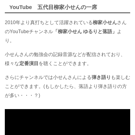
YouTube 五代目柳家小せんの一席
2010年より真打ちとして活躍されている
柳家小せん
さん
のYouTubeチャンネル
「柳家小せん ゆるりと落語」
よ
り。
小せんさんの勉強会の記録音源などが配信されており、
様々な
定番演目
を聴くことができます。
さらにチャンネルでは小せんさんによる
弾き語り
も楽しむ
ことができます。(もしかしたら、落語より弾き語りの方
が多い・・・？)