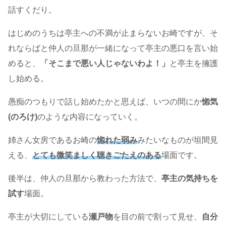
話すくだり。
はじめのうちは亭主への不満が止まらないお崎ですが、そ
れならばと仲人の旦那が一緒になって亭主の悪口を言い始
めると、
「そこまで悪い人じゃないわよ！」
と亭主を擁護
し始める。
愚痴のつもりで話し始めたかと思えば、いつの間にか
惚気
(
のろけ
)
のような内容になっていく。
姉さん女房であるお崎の
惚れた弱み
みたいなものが垣間見
える、
とても微笑ましく聴きごたえのある
場面です。
後半は、仲人の旦那から教わった方法で、
亭主の気持ちを
試す
場面。
亭主が大切にしている
瀬戸物
を目の前で割って見せ、
自分