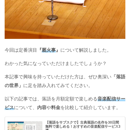
今回は定番演目
『
厩火事
』
について解説しました。
わかった気になっていただけましたでしょうか？
本記事で興味を持っていただけた方は、ぜひ奥深い
「落語
の世界」
に足を踏み入れてみてください。
以下の記事では、落語を月額定額で楽しめる
音楽配信サー
ビス
について、
内容
や
料金
を比較して紹介しています。
【落語をサブスクで】古典落語の名作を30日間
無料で楽しめる！おすすめの音楽配信サービス3