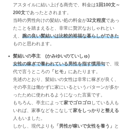
アスタイルに結い上げる商売で、料金は
1回100文～
200文
であったとされます。
当時の男性向けの髪結い処の料金が
32文程度
であっ
たことを踏まえると、非常に贅沢なおしゃれとい
え、
腕の良い髪結いは比較的裕福な暮らしができた
ものと思われます。
髪結いの亭主 (かみゆいのていしゅ)
女性の稼ぎで養われている男性を指す慣用句
で、現
代で言うところの
「ヒモ」
にあたります。
先述のとおり、髪結いの女性は非常に稼ぎが良く、
その亭主は働かずに家にいるというパターンが多か
ったために使われるようになった言葉です。
もちろん、亭主によって
家でゴロゴロ
している人も
いれば、家事などをこなして
家をしっかりと整える
人もいました。
しかし、現代よりも
「男性が稼いで女性を養う」
と